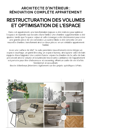
ARCHITECTE D'INTÉRIEUR :
RÉNOVATION COMPLÈTE APPARTEMENT
RESTRUCTURATION DES VOLUMES
ET OPTIMISATION DE L'ESPACE
Dans cet appartement, une transformation majeure a été réalisée pour optimiser
l'espace et répondre aux besoins d'une famille. Une chambre supplémentaire a été
ajoutée, tandis que l'espace séjour et salle à manger a été décloisonné pour créer
une grande pièce de vie conviviale. La cuisine initiale a été convertie en une
nouvelle chambre, transformant ainsi ce deux pièces en un véritable appartement
familial.
Avec une surface de 16m², la suite parentale nouvellement créée intègre un
espace couchage, un grand dressing, un espace bureau, ainsi qu'une salle de bain
équipée d'une baignoire. Une verrière fumée sépare la chambre de la salle de bain,
préservant ainsi le volume et la luminosité traversante. L'ambiance de l'appartement
est pensée pour être chaleureuse et cocooning, offrant un cadre de vie à la fois
fonctionnel et accueillant.
Basée à Bordeaux j'interviens également sur des projets spécifiques à Paris.